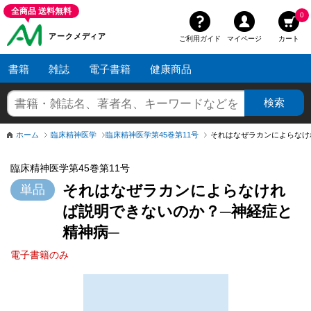
全商品 送料無料
0
アークメディア
ご利用ガイド
マイページ
カート
書籍
雑誌
電子書籍
健康商品
ホーム
臨床精神医学
臨床精神医学第45巻第11号
臨床精神医学第45巻第11号
それはなぜラカンによらなけれ
ば説明できないのか？─神経症と
精神病─
電子書籍のみ