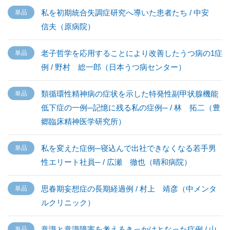
私を初期統合失調症研究へ導いた患者たち / 中安
信夫（原病院）
老子哲学を応用することにより改善したうつ病の1症
例 / 野村 総一郎（日本うつ病センター）
類循環性精神病の症状を示した特発性副甲状腺機能
低下症の一例─記憶に残る私の症例─ / 林 拓二（豊
郷臨床精神医学研究所）
私を変えた症例─寝込んで出社できなくなる若手男
性エリート社員─ / 広瀬 徹也（晴和病院）
思春期妄想症の長期経過例 / 村上 靖彦（中メンタ
ルクリニック）
意識と意識障害を考えるきっかけとなった症例 / 山