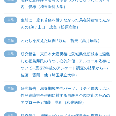
内 俊雄（埼玉医科大学）
生前に一度も苦痛を訴えなかった局在関連性てんか
んの1例 / 山口 成良（松原病院）
わたしを変えた症例 / 渡辺 哲夫（高月病院）
研究報告 東日本大震災後に茨城県北茨城市に避難
した福島県民のうつ，心的外傷，アルコール依存に
ついて─震災2年後のアンケート調査の結果から─ /
佐藤 晋爾・他（埼玉県立大学）
研究報告 思春期境界性パーソナリティ障害，広汎
性発達障害合併例に対する自殺再企図防止のための
アプローチ / 加藤 晃司（和光医院）
研究報告 初回エピソードうつ病患者の復職および