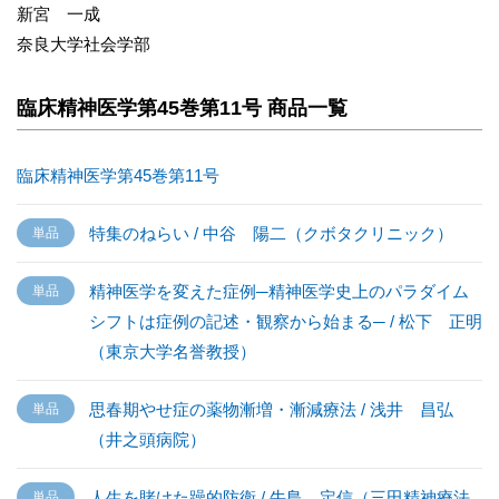
新宮 一成
奈良大学社会学部
臨床精神医学第45巻第11号 商品一覧
臨床精神医学第45巻第11号
特集のねらい / 中谷 陽二（クボタクリニック）
精神医学を変えた症例─精神医学史上のパラダイム
シフトは症例の記述・観察から始まる─ / 松下 正明
（東京大学名誉教授）
思春期やせ症の薬物漸増・漸減療法 / 浅井 昌弘
（井之頭病院）
人生を賭けた躁的防衛 / 牛島 定信（三田精神療法