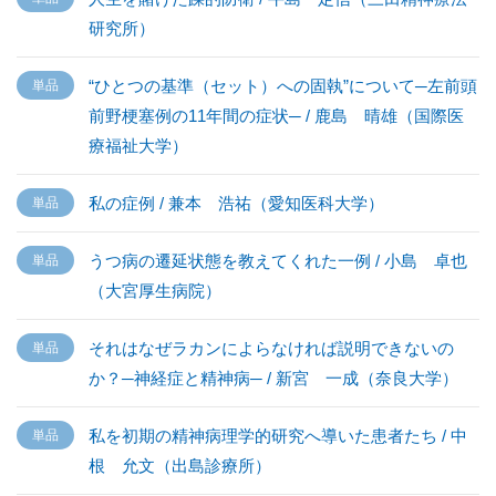
研究所）
“ひとつの基準（セット）への固執”について─左前頭
前野梗塞例の11年間の症状─ / 鹿島 晴雄（国際医
療福祉大学）
私の症例 / 兼本 浩祐（愛知医科大学）
うつ病の遷延状態を教えてくれた一例 / 小島 卓也
（大宮厚生病院）
それはなぜラカンによらなければ説明できないの
か？─神経症と精神病─ / 新宮 一成（奈良大学）
私を初期の精神病理学的研究へ導いた患者たち / 中
根 允文（出島診療所）