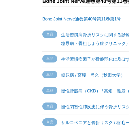
Bone Joint Nerve通巻第40号第1
Bone Joint Nerve通巻第40号第11巻第1号
生活習慣病骨折リスクに関する診療ガ
糖尿病・骨粗しょう症クリニック
生活習慣病因子が骨脆弱化に及ぼす影響
糖尿病 / 宮腰 尚久（秋田大学）
慢性腎臓病（CKD） / 高畑 雅
慢性閉塞性肺疾患に伴う骨折リスク
サルコペニアと骨折リスク / 稲毛