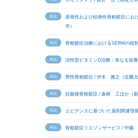
原発性および続発性骨粗鬆症におけ
学）
骨粗鬆症治療におけるSERMの役割
活性型ビタミンD治療：単なる栄養
男性骨粗鬆症 / 伊木 雅之（近畿
妊娠後骨粗鬆症 / 倉林 工ほか（
エビデンスに基づいた薬剤関連顎骨
骨粗鬆症リエゾンサービス / 中藤