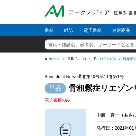
アークメディア
- 医療系 
書籍
雑誌
電子書籍
健康商品
ホーム
BJN Japan
Bone Joint Nerve通
Bone Joint Nerve通巻第40号第11巻第1号
骨粗鬆症リエゾン
電子書籍のみ
中藤 真一（あさ
発行日：2021年01