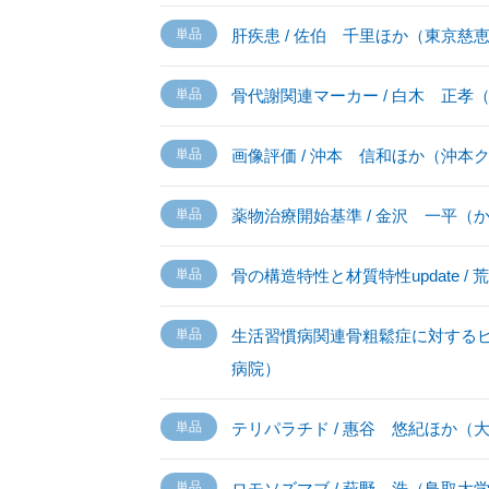
肝疾患 / 佐伯 千里ほか（東京慈
骨代謝関連マーカー / 白木 正
画像評価 / 沖本 信和ほか（沖本
薬物治療開始基準 / 金沢 一平
骨の構造特性と材質特性update 
生活習慣病関連骨粗鬆症に対するビ
病院）
テリパラチド / 惠谷 悠紀ほか（
ロモソズマブ / 萩野 浩（鳥取大