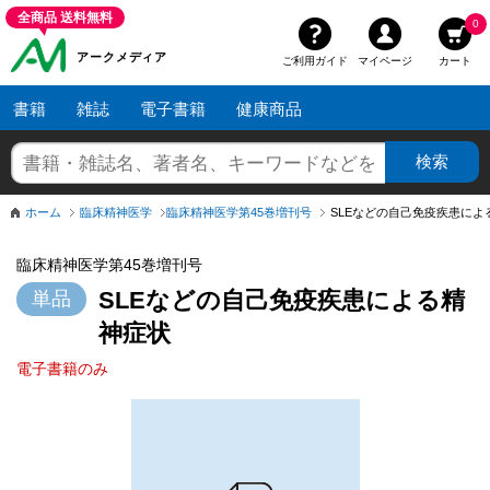
全商品 送料無料
0
アークメディア
ご利用ガイド
マイページ
カート
書籍
雑誌
電子書籍
健康商品
ホーム
臨床精神医学
臨床精神医学第45巻増刊号
臨床精神医学第45巻増刊号
SLEなどの自己免疫疾患による精
神症状
電子書籍のみ