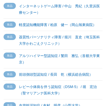
インターネットゲーム障害 / 中山 秀紀（久里浜医
療センター）
軽度認知機能障害 / 柏原 健一（岡山旭東病院）
器質性パーソナリティ障害 / 堀川 直史（埼玉医科
大学かわごえクリニック）
アルツハイマー型認知症 / 繁田 雅弘（首都大学東
京）
前頭側頭型認知症 / 長田 乾（横浜総合病院）
レビー小体病を伴う認知症（DSM-5） / 堀 宏治
（聖マリアンナ医科大学）
血管性認知症 / 布村 明彦（山梨大学）