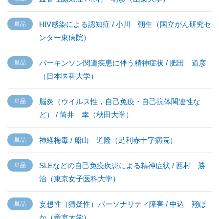
HIV感染による認知症 / 小川 朝生（国立がん研究セ
ンター東病院）
パーキンソン関連疾患に伴う精神症状 / 肥田 道彦
（日本医科大学）
脳炎（ウイルス性，自己免疫・自己抗体関連性な
ど） / 筒井 幸（秋田大学）
神経梅毒 / 船山 道隆（足利赤十字病院）
SLEなどの自己免疫疾患による精神症状 / 西村 勝
治（東京女子医科大学）
妄想性（猜疑性）パーソナリティ障害 / 中込 翔ほ
か（帝京大学）