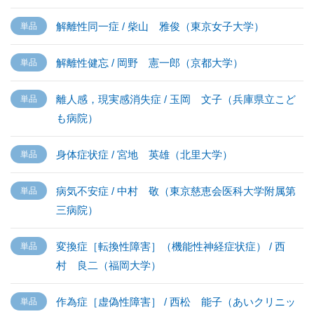
解離性同一症 / 柴山 雅俊（東京女子大学）
解離性健忘 / 岡野 憲一郎（京都大学）
離人感，現実感消失症 / 玉岡 文子（兵庫県立こど
も病院）
身体症状症 / 宮地 英雄（北里大学）
病気不安症 / 中村 敬（東京慈恵会医科大学附属第
三病院）
変換症［転換性障害］（機能性神経症状症） / 西
村 良二（福岡大学）
作為症［虚偽性障害］ / 西松 能子（あいクリニッ