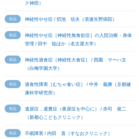
ク神田）
神経性やせ症 / 切池 信夫（浪速生野病院）
神経性やせ症［神経性無食欲症］の入院治療・身体
管理 / 田中 聡ほか（名古屋大学）
神経性過食症［神経性大食症］ / 西園 マーハ文
（白梅学園大学）
過食性障害［むちゃ食い症］ / 中井 義勝（京都健
康科学研究所）
遺尿症，遺糞症（夜尿症を中心に） / 赤司 俊二
（新都心こどもクリニック）
不眠障害 / 内田 直（すなおクリニック）