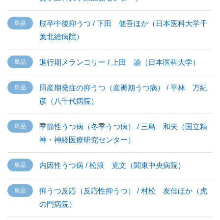
脳卒中後抑うつ / 下田 健吾ほか（日本医科大学千
葉北総病院）
退行期メランコリー / 上田 諭（日本医科大学）
周産期発症の抑うつ（産褥期うつ病） / 平林 万紀
彦（八千代病院）
季節性うつ病（冬季うつ病） / 三島 和夫（国立精
神・神経医療研究センター）
内因性うつ病 / 松浪 克文（関東中央病院）
抑うつ反応（反応性抑うつ） / 村松 友佳ほか（虎
の門病院）