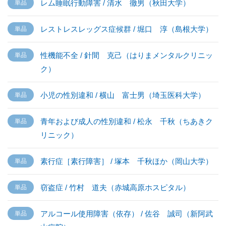
レム睡眠行動障害 / 清水 徹男（秋田大学）
レストレスレッグス症候群 / 堀口 淳（島根大学）
性機能不全 / 針間 克己（はりまメンタルクリニッ
ク）
小児の性別違和 / 横山 富士男（埼玉医科大学）
青年および成人の性別違和 / 松永 千秋（ちあきク
リニック）
素行症［素行障害］ / 塚本 千秋ほか（岡山大学）
窃盗症 / 竹村 道夫（赤城高原ホスピタル）
アルコール使用障害（依存） / 佐谷 誠司（新阿武