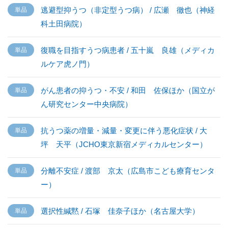
逃避型抑うつ（非定型うつ病） / 広瀬 徹也（神経
科土田病院）
復職を目指すうつ病患者 / 五十嵐 良雄（メディカ
ルケア虎ノ門）
がん患者の抑うつ・不安 / 和田 佐保ほか（国立が
ん研究センター中央病院）
抗うつ薬の増量・減量・変更に伴う悪化症状 / 大
坪 天平（JCHO東京新宿メディカルセンター）
分離不安症 / 渡部 京太（広島市こども療育センタ
ー）
選択性緘黙 / 石塚 佳奈子ほか（名古屋大学）