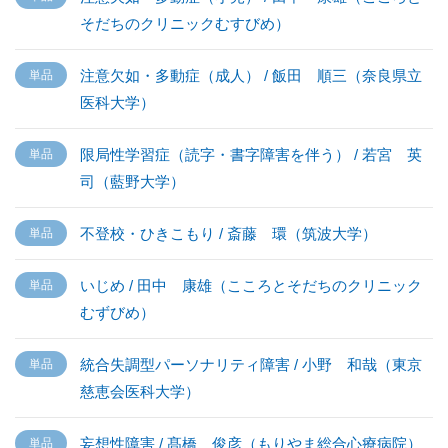
そだちのクリニックむすびめ）
注意欠如・多動症（成人） / 飯田 順三（奈良県立
医科大学）
限局性学習症（読字・書字障害を伴う） / 若宮 英
司（藍野大学）
不登校・ひきこもり / 斎藤 環（筑波大学）
いじめ / 田中 康雄（こころとそだちのクリニック
むずびめ）
統合失調型パーソナリティ障害 / 小野 和哉（東京
慈恵会医科大学）
妄想性障害 / 髙橋 俊彦（もりやま総合心療病院）