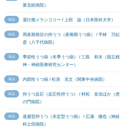
葉北総病院）
退行期メランコリー / 上田 諭（日本医科大学）
周産期発症の抑うつ（産褥期うつ病） / 平林 万紀
彦（八千代病院）
季節性うつ病（冬季うつ病） / 三島 和夫（国立精
神・神経医療研究センター）
内因性うつ病 / 松浪 克文（関東中央病院）
抑うつ反応（反応性抑うつ） / 村松 友佳ほか（虎
の門病院）
逃避型抑うつ（非定型うつ病） / 広瀬 徹也（神経
科土田病院）