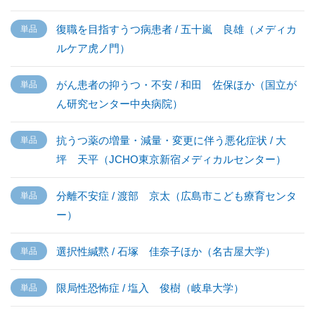
復職を目指すうつ病患者 / 五十嵐 良雄（メディカ
ルケア虎ノ門）
がん患者の抑うつ・不安 / 和田 佐保ほか（国立が
ん研究センター中央病院）
抗うつ薬の増量・減量・変更に伴う悪化症状 / 大
坪 天平（JCHO東京新宿メディカルセンター）
分離不安症 / 渡部 京太（広島市こども療育センタ
ー）
選択性緘黙 / 石塚 佳奈子ほか（名古屋大学）
限局性恐怖症 / 塩入 俊樹（岐阜大学）