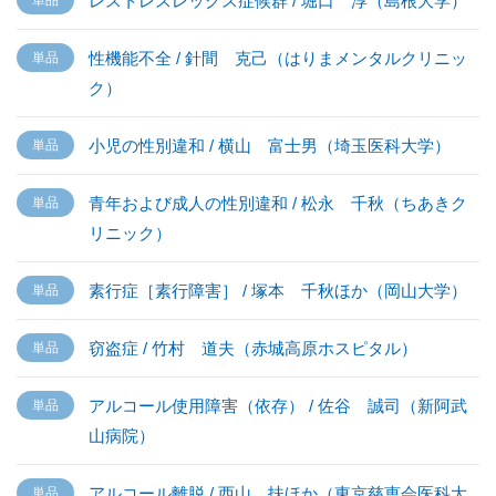
レストレスレッグス症候群 / 堀口 淳（島根大学）
性機能不全 / 針間 克己（はりまメンタルクリニッ
ク）
小児の性別違和 / 横山 富士男（埼玉医科大学）
青年および成人の性別違和 / 松永 千秋（ちあきク
リニック）
素行症［素行障害］ / 塚本 千秋ほか（岡山大学）
窃盗症 / 竹村 道夫（赤城高原ホスピタル）
アルコール使用障害（依存） / 佐谷 誠司（新阿武
山病院）
アルコール離脱 / 西山 扶ほか（東京慈恵会医科大