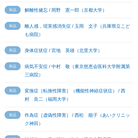
解離性健忘 / 岡野 憲一郎（京都大学）
離人感，現実感消失症 / 玉岡 文子（兵庫県立こど
も病院）
身体症状症 / 宮地 英雄（北里大学）
病気不安症 / 中村 敬（東京慈恵会医科大学附属第
三病院）
変換症［転換性障害］（機能性神経症状症） / 西
村 良二（福岡大学）
作為症［虚偽性障害］ / 西松 能子（あいクリニッ
ク神田）