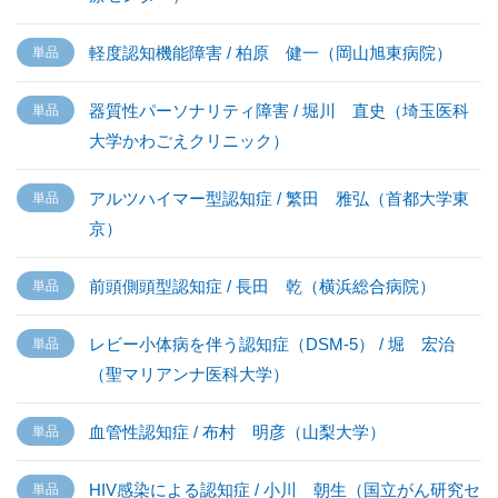
軽度認知機能障害 / 柏原 健一（岡山旭東病院）
器質性パーソナリティ障害 / 堀川 直史（埼玉医科
大学かわごえクリニック）
アルツハイマー型認知症 / 繁田 雅弘（首都大学東
京）
前頭側頭型認知症 / 長田 乾（横浜総合病院）
レビー小体病を伴う認知症（DSM-5） / 堀 宏治
（聖マリアンナ医科大学）
血管性認知症 / 布村 明彦（山梨大学）
HIV感染による認知症 / 小川 朝生（国立がん研究セ