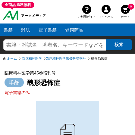
全商品 送料無料
0
アークメディア
ご利用ガイド
マイページ
カート
書籍
雑誌
電子書籍
健康商品
ホーム
臨床精神医学
臨床精神医学第45巻増刊号
醜形恐怖症
臨床精神医学第45巻増刊号
醜形恐怖症
電子書籍のみ