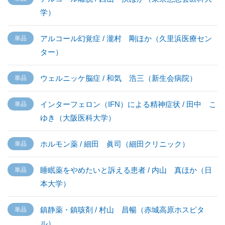
学）
アルコール幻覚症 / 瀧村 剛ほか（久里浜医療セン
ター）
ウェルニッケ脳症 / 和気 浩三（新生会病院）
インターフェロン（IFN）による精神症状 / 田中 こ
ゆき（大阪医科大学）
ホルモン薬 / 細田 眞司（細田クリニック）
睡眠薬をやめたいと訴える患者 / 内山 真ほか（日
本大学）
鎮静薬・鎮咳剤 / 村山 昌暢（赤城高原ホスピタ
ル）