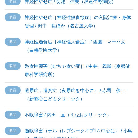
神経性やせ症 / 切池 信夫（浪速生野病院）
神経性やせ症［神経性無食欲症］の入院治療・身体
管理 / 田中 聡ほか（名古屋大学）
神経性過食症［神経性大食症］ / 西園 マーハ文
（白梅学園大学）
過食性障害［むちゃ食い症］ / 中井 義勝（京都健
康科学研究所）
遺尿症，遺糞症（夜尿症を中心に） / 赤司 俊二
（新都心こどもクリニック）
不眠障害 / 内田 直（すなおクリニック）
過眠障害（ナルコレプシータイプ1を中心に） / 小鳥