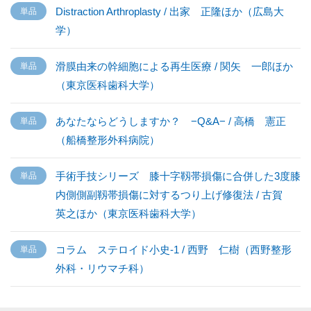
Distraction Arthroplasty / 出家 正隆ほか（広島大
学）
滑膜由来の幹細胞による再生医療 / 関矢 一郎ほか
（東京医科歯科大学）
あなたならどうしますか？ −Q&A− / 高橋 憲正
（船橋整形外科病院）
手術手技シリーズ 膝十字靱帯損傷に合併した3度膝
内側側副靱帯損傷に対するつり上げ修復法 / 古賀
英之ほか（東京医科歯科大学）
コラム ステロイド小史-1 / 西野 仁樹（西野整形
外科・リウマチ科）